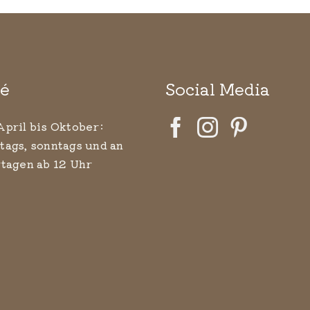
é
Social Media
April bis Oktober:
tags, sonntags und an
rtagen ab 12 Uhr