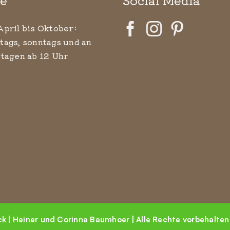
April bis Oktober:
tags, sonntags und an
rtagen ab 12 Uhr
 | Heiner und Corinna Baumhoer | Alle Rechte vorbehalten.