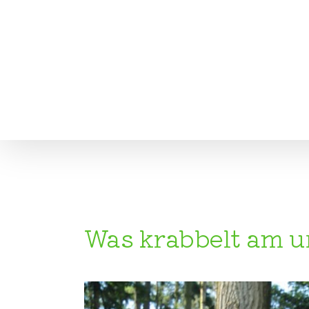
Zum
Inhalt
springen
Was krabbelt am u
Zeige
grösseres