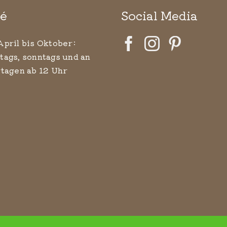
é
Social Media
April bis Oktober:
tags, sonntags und an
rtagen ab 12 Uhr