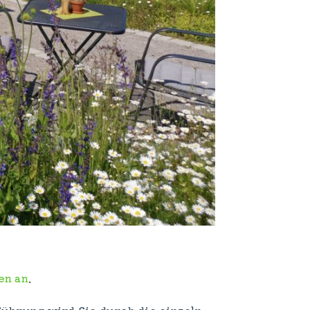
en an
.
ührung wird Sie durch die einzeln